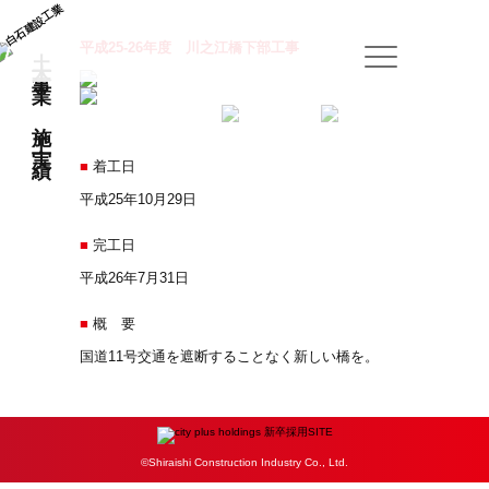
土木事業：施工実績
平成25-26年度 川之江橋下部工事
■
着工日
平成25年10月29日
■
完工日
平成26年7月31日
■
概 要
国道11号交通を遮断することなく新しい橋を。
©Shiraishi Construction Industry Co., Ltd.