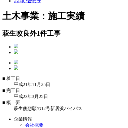
お問い合わせ
土木事業：施工実績
萩生改良外1件工事
■
着工日
平成21年11月25日
■
完工日
平成23年3月25日
■
概 要
萩生側悲願の12号新居浜バイパス
企業情報
会社概要