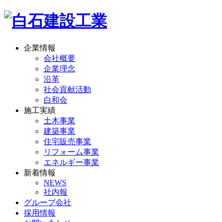
企業情報
会社概要
企業理念
沿革
社会貢献活動
白和会
施工実績
土木事業
建築事業
住宅販売事業
リフォーム事業
エネルギー事業
新着情報
NEWS
社内報
グループ会社
採用情報