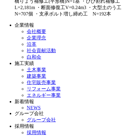
橋りょう補修工(平形橋)N=1基 ・ひび割れ補修工
L=2,181m ・断面修復工V=0.24m3 ・大型土のう工
N=707個 ・支承ボルト増し締め工 N=192本
企業情報
会社概要
企業理念
沿革
社会貢献活動
白和会
施工実績
土木事業
建築事業
住宅販売事業
リフォーム事業
エネルギー事業
新着情報
NEWS
グループ会社
グループ会社
採用情報
採用情報