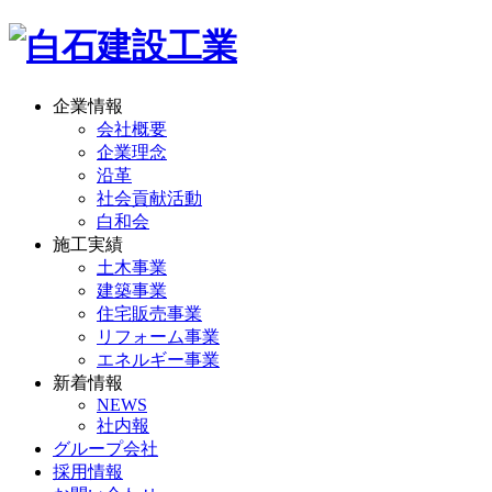
企業情報
会社概要
企業理念
沿革
社会貢献活動
白和会
施工実績
土木事業
建築事業
住宅販売事業
リフォーム事業
エネルギー事業
新着情報
NEWS
社内報
グループ会社
採用情報