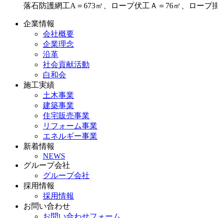
落石防護網工A＝673㎡、ロープ伏工Ａ＝76㎡、ロープ
企業情報
会社概要
企業理念
沿革
社会貢献活動
白和会
施工実績
土木事業
建築事業
住宅販売事業
リフォーム事業
エネルギー事業
新着情報
NEWS
グループ会社
グループ会社
採用情報
採用情報
お問い合わせ
お問い合わせフォーム