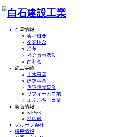
企業情報
会社概要
企業理念
沿革
社会貢献活動
白和会
施工実績
土木事業
建築事業
住宅販売事業
リフォーム事業
エネルギー事業
新着情報
NEWS
社内報
グループ会社
採用情報