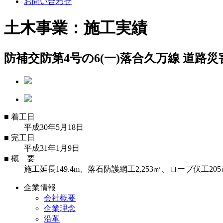
お問い合わせ
土木事業：施工実績
防補交防第4号の6(一)落合久万線 道路
■
着工日
平成30年5月18日
■
完工日
平成31年1月9日
■
概 要
施工延長149.4m、落石防護網工2,253㎡、ロープ伏工20
企業情報
会社概要
企業理念
沿革