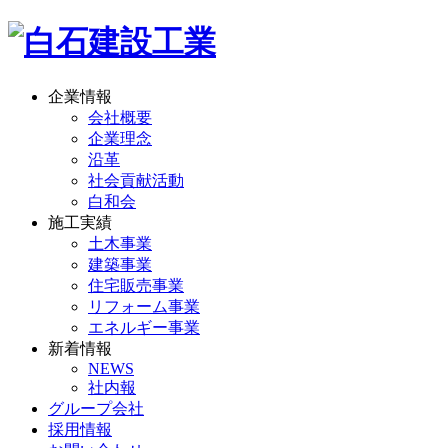
企業情報
会社概要
企業理念
沿革
社会貢献活動
白和会
施工実績
土木事業
建築事業
住宅販売事業
リフォーム事業
エネルギー事業
新着情報
NEWS
社内報
グループ会社
採用情報