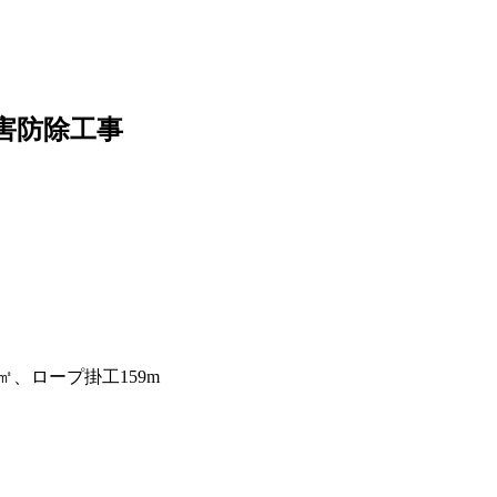
災害防除工事
5㎡、ロープ掛工159m