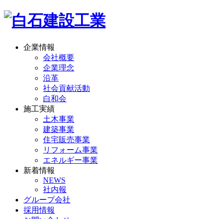
企業情報
会社概要
企業理念
沿革
社会貢献活動
白和会
施工実績
土木事業
建築事業
住宅販売事業
リフォーム事業
エネルギー事業
新着情報
NEWS
社内報
グループ会社
採用情報